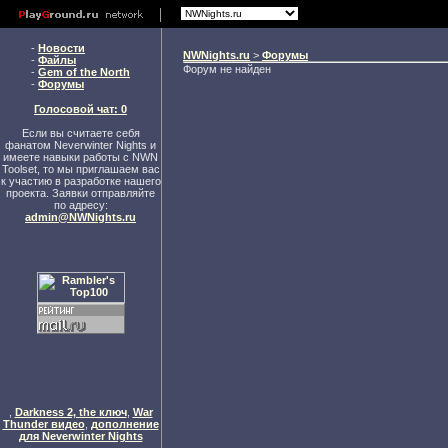
-
Новости
NWNights.ru
>
Форумы
-
Файлы
Форум не найден
-
Gem of the North
-
Форумы
Голосовой чат: 0
Если вы считаете себя
фанатом Neverwinter Nights и
имеете навыки работы с NWN
Toolset, то мы приглашаем вас
к участию в разработке нашего
проекта. Заявки отправляйте
по адресу:
admin@NWNights.ru
,
Darkness 2, the ключ
,
War
Thunder видео
,
дополнение
для Neverwinter Nights