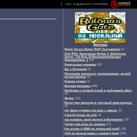
Форумы
Player Versus Player (PvP) Tournaments
(1)
DnD RPG: Neverwinter Nights 2, Multiplayer
Server: The Rise Of Neverwinter\Расцвет
Невервинтера, 1
(18)
Консольные команды
(81)
Баг с Лелдоном
(1)
Предлагаю несколько ультимативных, на мой
взгляд билдов
(5)
Клерик лучник
(1)
Игровая механика
(336)
Проблема с сетевой игрой и добланный cdkey
(2)
Друид.
(21)
Вылет при переходе в торговый квартал/доки.
(2)
АА. Билд лучника для пати с танком.
(2)
Способ играть по сети
(3)
как вставить свой портрет в Neverwinter
(10)
Cd-key для игры по локалке
(21)
Как играть в NWN по локальной сети?
(10)
FAQ по подключению к серверу (new)
(181)