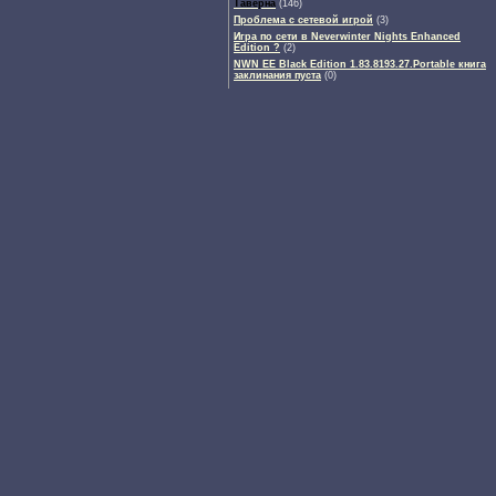
Таверна
(146)
Проблема с сетевой игрой
(3)
Игра по сети в Neverwinter Nights Enhanced
Edition ?
(2)
NWN EE Black Edition 1.83.8193.27.Portable книга
заклинания пуста
(0)