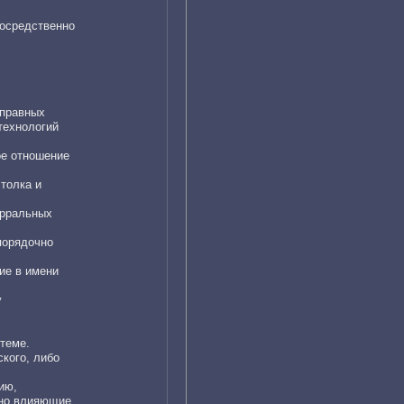
посредственно
оправных
технологий
ое отношение
 толка и
ерральных
порядочно
ие в имени
у
теме.
кого, либо
ию,
бно влияющие