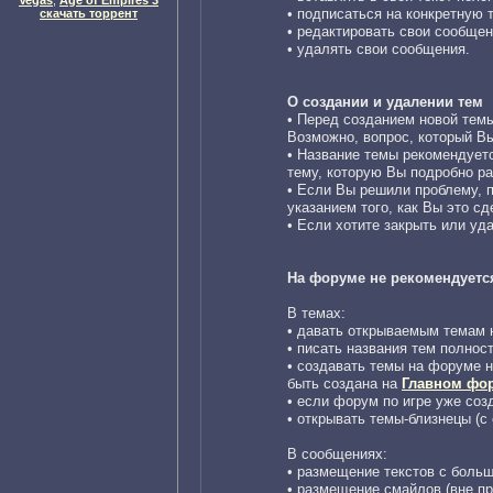
Vegas
,
Age of Empires 3
• подписаться на конкретную 
скачать торрент
• редактировать свои сообщен
• удалять свои сообщения.
О создании и удалении тем
• Перед созданием новой темы
Возможно, вопрос, который Вы 
• Название темы рекомендуетс
тему, которую Вы подробно ра
• Если Вы решили проблему, 
указанием того, как Вы это сд
• Если хотите закрыть или уд
На форуме не рекомендуетс
В темах:
• давать открываемым темам н
• писать названия тем пол
• создавать темы на форуме н
быть создана на
Главном фо
• если форум по игре уже соз
• открывать темы-близнецы (с
В сообщениях:
• размещение текстов с боль
• размещение смайлов (вне пр