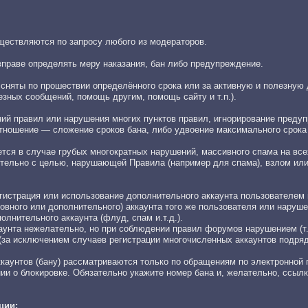
ществляются по запросу любого из модераторов.
праве определять меру наказания, бан либо предупреждение.
 сняты по прошествии определённого срока или за активную и полезную
езных сообщений, помощь другим, помощь сайту и т.п.).
ний правил или нарушения многих пунктов правил, игнорирование преду
отношение — сложение сроков бана, либо удвоение максимального срока
ется в случае грубых многократных нарушений, массивного спама на вс
ительно с целью, нарушающей Правила (например для спама), взлом или
гистрация или использование дополнительного аккаунта пользователем 
сновного или дополнительного) аккаунта того же пользователя или наруш
лнительного аккаунта (флуд, спам и.т.д.).
аунта нежелательно, но при соблюдении правил форумов нарушением (т.
(за исключением случаев регистрации многочисленных аккаунтов подряд
ккаунтов (бану) рассматриваются только по обращениям по электронной 
ии о блокировке. Обязательно укажите номер бана и, желательно, ссыл
ции: