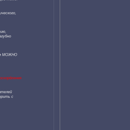
ического,
фию,
агубно
ом МОЖНО
 оскорбления
вителей
орить с