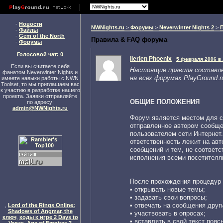
-
Новости
NWNights.ru
>
Форумы
>
Neverwinter Nights 2
>
-
Файлы
-
Gem of the North
Правила & FAQ форума
-
Форумы
Голосовой чат: 0
Ilerien Phoenix
5 февраля 2006 в 
Если вы считаете себя
Настоящие правила составл
фанатом Neverwinter Nights и
на всех форумах PlayGround.r
имеете навыки работы с NWN
Toolset, то мы приглашаем вас
к участию в разработке нашего
проекта. Заявки отправляйте
ОБЩИЕ ПОЛОЖЕНИЯ
по адресу:
admin@NWNights.ru
Форум является местом для с
отправленное автором сообще
пользователем сети Интернет
ответственность лежит на ав
сообщений и тем, не соотве
исполнения всеми посетител
После прохождения процедур 
• открывать новые темы;
• задавать свои вопросы;
• отвечать на сообщения друг
,
Lord of the Rings Online:
Shadows of Angmar, the
• участвовать в опросах;
ключ
,
коды к игре 2 Days to
• вставлять в свой текст поя