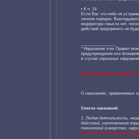
• К п. 14:
Если Вас что-либо не устраив
личном порядке. Выкладывать
модератора смысла нет, поско
действий предпринято не буд
________________
* Нарушение этих Правил мож
предупреждения или блокирова
в случае серьезных нарушени
Незнание данных правил не 
О наказаниях, применяемых з
Список наказаний:
1. Любая деятельность, неза
действий, изготовления взр
технологий (хакерство, наруш
Перманентная блокировка акк