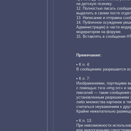
на детскую психику.
12. Полностью писать сооб
выделить в своем посте отде
13. Написание и отправка соо
14. Публичное осуждение реше
Администрации) в части моде
модератором на форуме.
15. Вставлять в сообщения H
Примечания:
• К п. 4:
В сообщениях разрешается ос
• К п. 7:
Изображениями, портящими ви
с помощью тэга «img src» и з
пикселей — такие сообщения 
установленным разрешением э
либо множества картинок в те
считаться неуважением к дру
Крайне нежелательно размещени
• К п. 13:
При невозможности использов
или аналогичными средствами