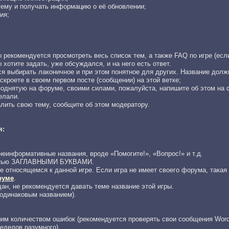
тему и получать информацию о её обновлении;
ия;
 рекомендуется просмотреть весь список тем, а также FAQ по игре (если
хотите задать, уже обсуждался, и на него есть ответ.
я выбирать лаконичное и при этом понятное для других. Название долж
скроете в своем первом посте (сообщении) на этой ветке;
поднятую на форуме, своими силами, пожалуйста, напишите об этом на 
елали.
алить свою тему, сообщите об этом модератору.
я:
еинформативные названия, вроде «Помогите!», «Вопрос!» и т.д.
ностью ЗАГЛАВНЫМИ БУКВАМИ.
е относящемся к данной игре. Если игра не имеет своего форума, такая
руме
.
дан, не рекомендуется давать теме название этой игры.
 одинаковым названием).
шим количеством ошибок (рекомендуется проверять свои сообщения Word
еделов разумного).