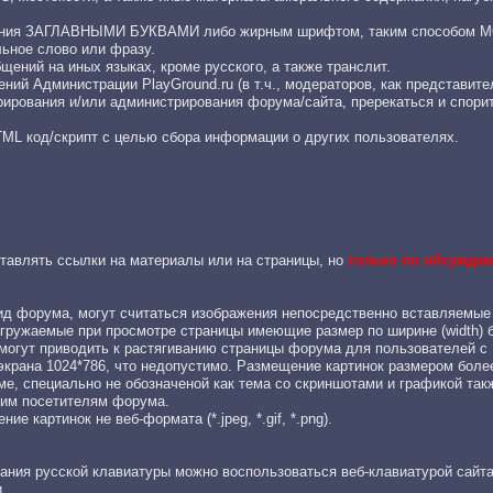
щения ЗАГЛАВНЫМИ БУКВАМИ либо жирным шрифтом, таким способом
льное слово или фразу.
бщений на иных языках, кроме русского, а также транслит.
ний Администрации PlayGround.ru (в т.ч., модераторов, как представите
рирования и/или администрирования форума/сайта, пререкаться и спорит
TML код/скрипт с целью сбора информации о других пользователях.
тавлять ссылки на материалы или на страницы, но
только по обсуждае
д форума, могут считаться изображения непосредственно вставляемые
агружаемые при просмотре страницы имеющие размер по ширине (width) 
могут приводить к растягиванию страницы форума для пользователей с
крана 1024*786, что недопустимо. Размещение картинок размером более
ме, специально не обозначеной как тема со скриншотами и графикой та
гим посетителям форума.
е картинок не веб-формата (*.jpeg, *.gif, *.png).
ания русской клавиатуры можно воспользоваться веб-клавиатурой сайт
.