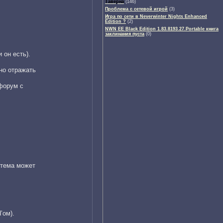
Таверна
(146)
Проблема с сетевой игрой
(3)
Игра по сети в Neverwinter Nights Enhanced
Edition ?
(2)
NWN EE Black Edition 1.83.8193.27.Portable книга
заклинания пуста
(0)
 он есть).
но отражать
форум с
 тема может
’ом).