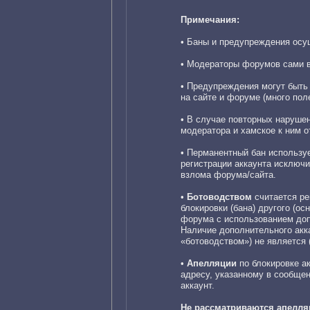
Примечания:
• Баны и предупреждения осу
• Модераторы форумов сами в
• Предупреждения могут быть
на сайте и форуме (много пол
• В случае повторных наруше
модератора и хамское к ним 
• Перманентный бан использу
регистрации аккаунта исключ
взлома форума/сайта.
•
Ботоводством
считается ре
блокировки (бана) другого (о
форума с использованием допо
Наличие дополнительного акк
«ботоводством») не является 
•
Апелляции
по блокировке а
адресу, указанному в сообщен
аккаунт.
Не рассматриваются апелля