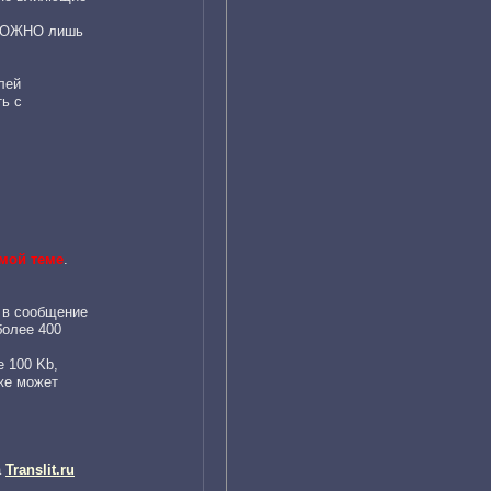
 МОЖНО лишь
лей
ь с
мой теме
.
 в сообщение
более 400
 100 Kb,
кже может
а
Translit.ru