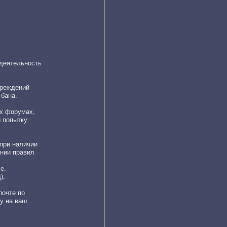
 деятельность
преждений
 бана.
ех форумах,
 попытку
при наличии
ении правил
е.
).
почте по
ку на ваш