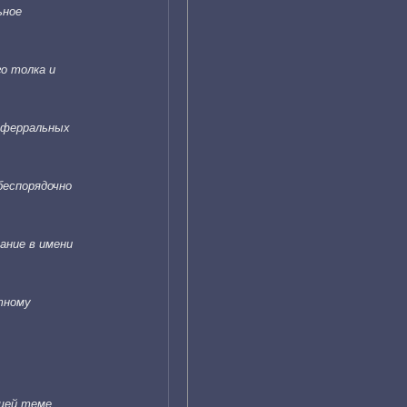
ьное
го толка и
реферральных
беспорядочно
ание в имени
тному
щей теме.