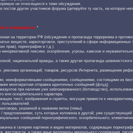
апрямую не относящихся к теме обсуждения.
з постов других участников форума (цитируйте ту часть, на которую не
nd.ru запрещается:
*
онная на территории РФ (обсуждение и пропаганда терроризма и против
вчатых веществ, наркоторговли, преступлений в сфере информационных 
их прав), порнографии и т.д.).
и ненормативной лексики, оскорбления, угрозы, хамское и неуважительн
иозной, национальной вражды, а также другая пропаганда шовинистского
.ч. реклама организаций, товаров, ресурсов Интернета, размещение реф
ыми, неинформативными сообщениями, сообщениями, состоящими из бес
акже многократная отправка идентичных сообщений (флуд).
ккаунтов при наличии уже заблокированного (ботоводство), использован
го или оскорбительного характера.
жащих текст, изображения и скрипты, могущие привести к некорректном
 пользователей.
разговора, указанной в названии ветки (темы).
м / предложениями, суть которых изложена в другой, уже существующей 
изуальных сообщений порнографического, оскорбительного, клеветничес
закачка в галерею картинок и видео материалов, содержащих порнограф
тв, жестокости, а также иные материалы аморального содержания, пагу