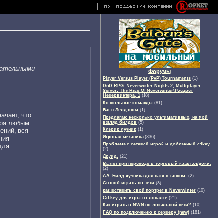
зательными
Форумы
Player Versus Player (PvP) Tournaments
(1)
DnD RPG: Neverwinter Nights 2, Multiplayer
Server: The Rise Of Neverwinter\Расцвет
Невервинтера, 1
(18)
Консольные команды
(81)
Баг с Лелдоном
(1)
ачает, что
Предлагаю несколько ультимативных, на мой
тра любым
взгляд билдов
(5)
ений, вся
Клерик лучник
(1)
Игровая механика
(336)
ния
Проблема с сетевой игрой и добланный cdkey
для
(2)
Друид.
(21)
Вылет при переходе в торговый квартал/доки.
(2)
АА. Билд лучника для пати с танком.
(2)
Способ играть по сети
(3)
как вставить свой портрет в Neverwinter
(10)
Cd-key для игры по локалке
(21)
Как играть в NWN по локальной сети?
(10)
FAQ по подключению к серверу (new)
(181)