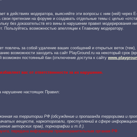
ает в действиях модератора, выясняйте эти вопросы с ним (ней) через E-
 свои претензии на форуме и создавать отдельные темы с целью «отст
льку без доказательств его вины в нарушении правил модерирования ни
ет. Пользуйтесь возможностью апелляции к Главному модератору.
ет повлечь за собой удаление ваших сообщений и открытых веток (тем)
нию возможности заходить на сайт PlayGround.ru на некоторый срок (вр
й возможен постоянный бан (отключение доступа к сайту
www.playgroun
избавляет вас от ответственности за их нарушение.
а нарушение настоящих Правил:
конная на территории РФ (обсуждение и пропаганда терроризма и пр
ывчатых веществ, наркоторговли, преступлений в сфере информацио
ение авторских прав), порнографии и т.д.).
аунта, передача информации правоохранительным органам РФ.