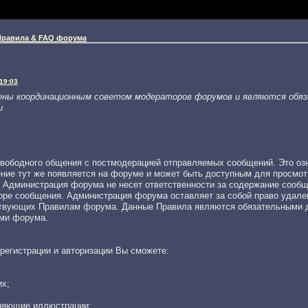
Правила & FAQ форума
19:03
ены координационным советом модераторов форумов и являются обя
u
вободного общения с постмодерацией отправляемых сообщений. Это озн
ние тут же появляется на форуме и может быть доступным для просмо
. Администрация форума не несет ответственности за содержание сообщ
торе сообщения. Администрация форума оставляет за собой право удале
тствующих Правилам форума. Данные Правила являются обязательными 
ями форума.
регистрации и авторизации Вы сможете:
их;
сняющие иллюстрации;