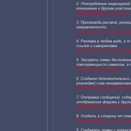
2. Употребление нецензурной
отношение к другим участни
Предупреждение, либо бан на 
3. Пропаганда расовой, рели
направленности.
Бан на срок 1-3 месяца, в от
4. Реклама в любом виде, в 
ссылок и самореклама.
Бан на срок от 1 недели до п
5. Засорять темы бесполезн
повторяющихся символов, а 
Бан на срок до 1 месяца.
6. Создание дополнительных 
(никнейме) слов ненормативн
Перманентный бан, бан на сро
7. Отправка сообщений, сод
отображению форума у други
Предупреждение, удаление соо
8. Уходить в сторону от те
Предупреждение, в случае зл
9. Создавать темы с вопрос