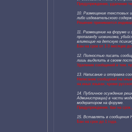
Предупреждение, удаление те
10. Размещение текстовых и 
либо издевательского содерж
Решение принимается индивиду
11. Размещение на форуме и 
пропаганду шовинизма, убий
влияющие на детскую психик
Бан на срок от 1-3 месяцев до
12. Полностью писать соо
лишь выделить в своем посте
Удаление сообщений и тем, пр
13. Написание и отправка со
Написание сообщений на иных 
на иных языках, кроме русско
14. Публичное осуждение реш
Администрации) в части мод
модератором на форуме.
Предупреждение, бан на срок 
15. Вставлять в сообщения H
Бан на срок до 1 года.