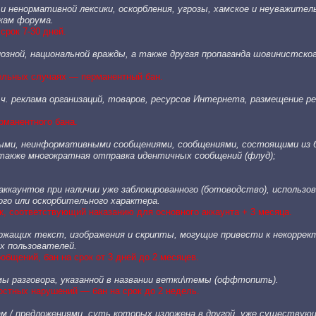
 и ненормативной лексики, оскорбления, угрозы, хамское и неуважител
кам форума.
срок 7-30 дней.
гиозной, национальной вражды, а также другая пропаганда шовинистско
дельных случаях — перманентный бан.
т.ч. реклама организаций, товаров, ресурсов Интернета, размещение 
ерманентного бана.
ыми, неинформативными сообщениями, сообщениями, состоящими из 
также многократная отправка идентичных сообщений (флуд);
аккаунтов при наличии уже заблокированного (ботоводство), использов
ого или оскорбительного характера.
к, соответствующий наказанию для основного аккаунта + 3 месяца.
ержащих текст, изображения и скрипты, могущие привести к некоррек
х пользователей.
бщений, бан на срок от 3 дней до 2 месяцев.
мы разговора, указанной в названии ветки\темы (оффтопить).
остных нарушений — бан на срок до 2 недель.
ам / предложениями, суть которых изложена в другой, уже существую