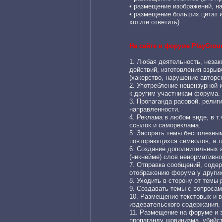
• размещение изображений, н
• размещение больших цитат и
хотите ответить).
На сайте и форуме PlayGrou
1. Любая деятельность, незак
действий, изготовления взры
(хакерство, нарушение авторск
2. Употребление нецензурной 
к другим участникам форума.
3. Пропаганда расовой, религ
направленности.
4. Реклама в любом виде, в т
ссылок и самореклама.
5. Засорять темы бесполезн
повторяющихся символов, а т
6. Создание дополнительных а
(никнейме) слов ненормативно
7. Отправка сообщений, содер
отображению форума у других
8. Уходить в сторону от темы 
9. Создавать темы с вопроса
10. Размещение текстовых и в
издевательского содержания.
11. Размещение на форуме и 
пропаганду шовинизма, убийс