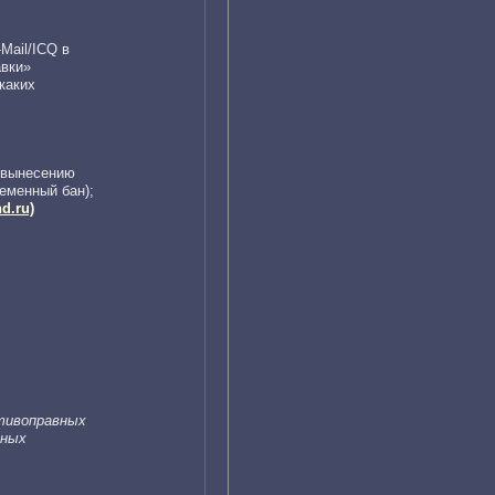
Mail/ICQ в
авки»
каких
, вынесению
еменный бан);
d.ru)
отивоправных
нных