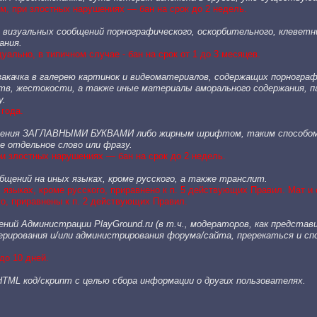
м, при злостных нарушениях — бан на срок до 2 недель.
визуальных сообщений порнографического, оскорбительного, клеветн
ания.
ально, в типичном случае - бан на срок от 1 до 3 месяцев.
закачка в галерею картинок и видеоматериалов, содержащих порногра
ств, жестокости, а также иные материалы аморального содержания, п
у.
 года.
бщения ЗАГЛАВНЫМИ БУКВАМИ либо жирным шрифтом, таким способ
 отдельное слово или фразу.
и злостных нарушениях — бан на срок до 2 недель.
общений на иных языках, кроме русского, а также транслит.
языках, кроме русского, приравнено к п. 5 действующих Правил. Мат и
го, приравнены к п. 2 действующих Правил.
ений Администрации PlayGround.ru (в т.ч., модераторов, как предста
ерирования и/или администрирования форума/сайта, пререкаться и сп
до 10 дней.
TML код/скрипт с целью сбора информации о других пользователях.